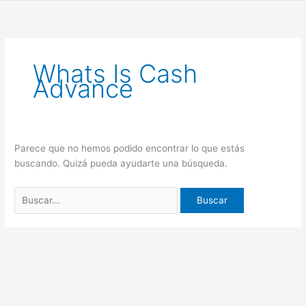
Ir
Buscar
al
por:
contenido
Whats Is Cash
Advance
Parece que no hemos podido encontrar lo que estás
buscando. Quizá pueda ayudarte una búsqueda.