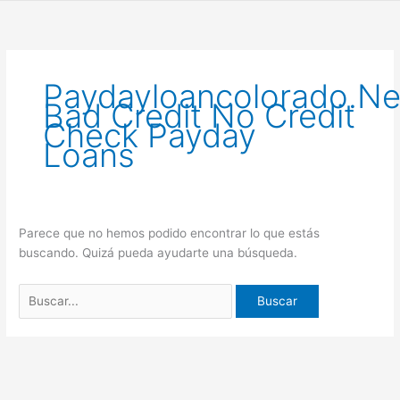
Ir
Buscar
al
por:
contenido
Paydayloancolorado.n
Bad Credit No Credit
Check Payday
Loans
Parece que no hemos podido encontrar lo que estás
buscando. Quizá pueda ayudarte una búsqueda.