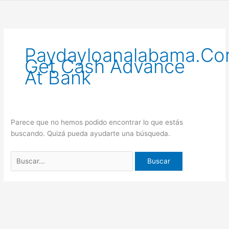
Ir
Buscar
al
por:
contenido
Paydayloanalabama.c
Get Cash Advance
At Bank
Parece que no hemos podido encontrar lo que estás
buscando. Quizá pueda ayudarte una búsqueda.