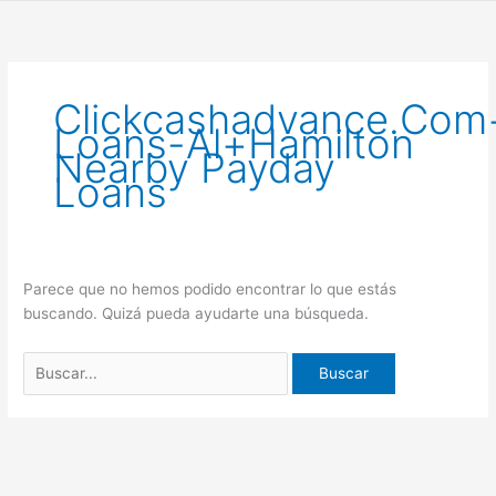
Ir
Buscar
al
por:
contenido
Clickcashadvance.com
Loans-Al+hamilton
Nearby Payday
Loans
Parece que no hemos podido encontrar lo que estás
buscando. Quizá pueda ayudarte una búsqueda.