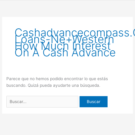
Ir
Buscar
al
por:
contenido
Cashadvancecompass.c
Loans-Ne+western
How Much Interest
On A Cash Advance
Parece que no hemos podido encontrar lo que estás
buscando. Quizá pueda ayudarte una búsqueda.