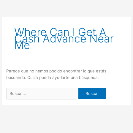
Ir
Buscar
al
por:
contenido
Where Can I Get A
Cash Advance Near
Me
Parece que no hemos podido encontrar lo que estás
buscando. Quizá pueda ayudarte una búsqueda.