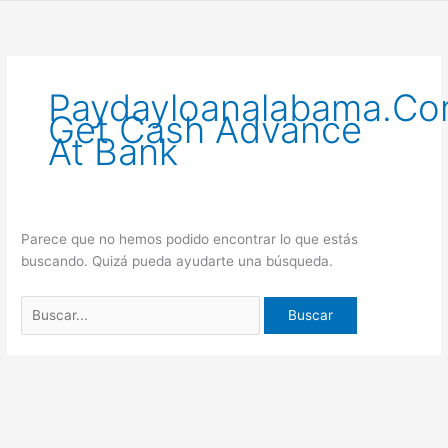
Ir
Buscar
al
por:
contenido
Paydayloanalabama.co
Get Cash Advance
At Bank
Parece que no hemos podido encontrar lo que estás
buscando. Quizá pueda ayudarte una búsqueda.